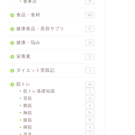
食事法
19
食品・食材
185
健康食品・美容サプリ
17
健康・悩み
20
栄養素
12
ダイエット実践記
3
筋トレ
45
筋トレ基礎知識
3
背筋
12
腕筋
6
胸筋
10
腹筋
10
脚筋
9
器具
7