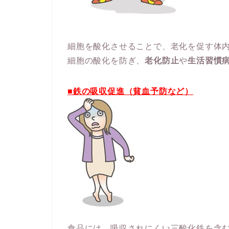
細胞を酸化させることで、老化を促す体
細胞の酸化を防ぎ、
老化防止
や
生活習慣
■鉄の吸収促進（貧血予防など）
食品には、吸収されにくい三酸化鉄を含