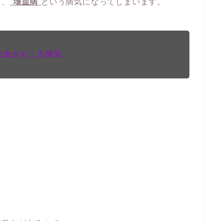
り、
“壊血病”
という病気になってしまいます。
出血がおこる病気。