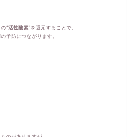
内の
“活性酸素”
を還元することで、
病
の予防につながります。
むものがありますが、