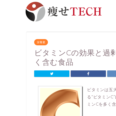
栄養素
ビタミンCの効果と過
く含む食品
ビタミンは五
る“ビタミンC
ミンCを多く