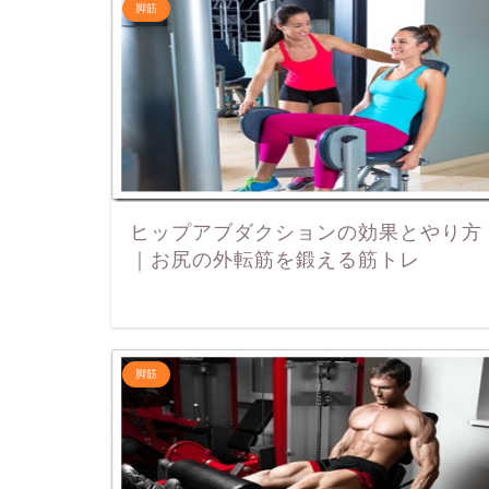
脚筋
ヒップアブダクションの効果とやり方
｜お尻の外転筋を鍛える筋トレ
脚筋