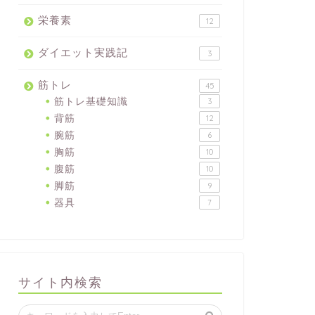
栄養素
12
ダイエット実践記
3
筋トレ
45
筋トレ基礎知識
3
背筋
12
腕筋
6
胸筋
10
腹筋
10
脚筋
9
器具
7
サイト内検索