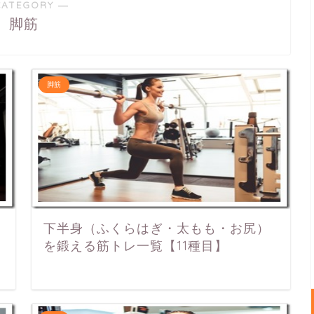
CATEGORY ―
脚筋
脚筋
下半身（ふくらはぎ・太もも・お尻）
を鍛える筋トレ一覧【11種目】