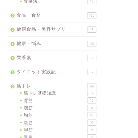
食事法
19
食品・食材
185
健康食品・美容サプリ
17
健康・悩み
20
栄養素
12
ダイエット実践記
3
筋トレ
45
筋トレ基礎知識
3
背筋
12
腕筋
6
胸筋
10
腹筋
10
脚筋
9
器具
7