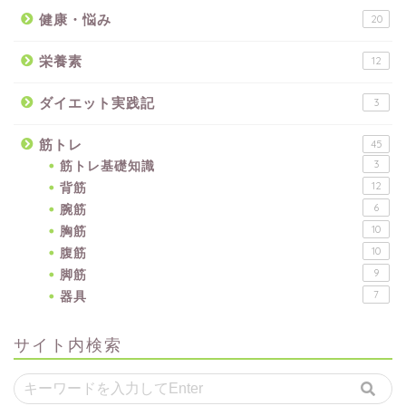
健康・悩み
20
栄養素
12
ダイエット実践記
3
筋トレ
45
筋トレ基礎知識
3
背筋
12
腕筋
6
胸筋
10
腹筋
10
脚筋
9
器具
7
サイト内検索