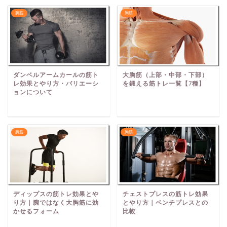
腕筋
胸筋
ダンベルアームカールの筋ト
大胸筋（上部・中部・下部）
レ効果とやり方・バリエーシ
を鍛える筋トレ一覧【7種】
ョンについて
腕筋
胸筋
ディップスの筋トレ効果とや
チェストプレスの筋トレ効果
り方｜腕ではなく大胸筋に効
とやり方｜ベンチプレスとの
かせるフォーム
比較