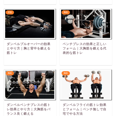
背筋
胸筋
ダンベルプルオーバーの効果
ベンチプレスの効果と正しい
とやり方｜胸と背中を鍛える
フォーム｜大胸筋を鍛える代
筋トレ
表的な筋トレ
胸筋
胸筋
ダンベルベンチプレスの筋ト
ダンベルフライの筋トレ効果
レ効果とやり方｜大胸筋をバ
とフォーム｜ベンチ無しで自
ランス良く鍛える
宅でやる方法