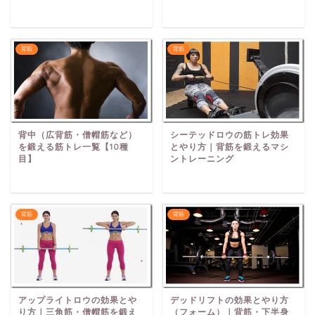
背筋
背筋
背中（広背筋・僧帽筋など）
シーテッドロウの筋トレ効果
を鍛える筋トレ一覧【10種
とやり方｜背筋を鍛えるマシ
目】
ントレーニング
背筋
背筋
アップライトロウの効果とや
デッドリフトの効果とやり方
り方｜三角筋・僧帽筋を鍛え
（フォーム）｜背筋・下半身