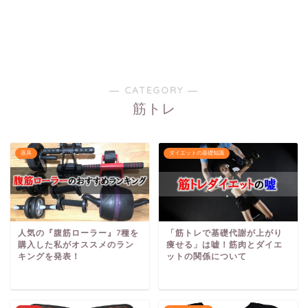
― CATEGORY ―
筋トレ
器具
ダイエットの基礎知識
人気の『腹筋ローラー』7種を
「筋トレで基礎代謝が上がり
購入した私がオススメのラン
痩せる」は嘘！筋肉とダイエ
キングを発表！
ットの関係について