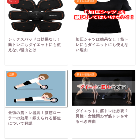
筋トレ
筋トレ基礎知識
シックスパッドは効果なし！
加圧シャツは効果なし！筋ト
筋トレにもダイエットにも使
レにもダイエットにも使えな
えない理由とは
い理由
腹筋
筋トレ基礎知識
ダイエットに筋トレは必要？
最強の筋トレ器具！腹筋ロー
男性・女性問わず筋トレをす
ラーの効果・鍛えられる部位
るべき理由
について解説