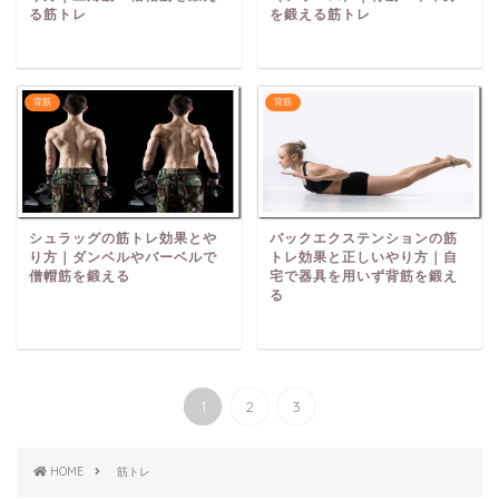
る筋トレ
を鍛える筋トレ
背筋
背筋
シュラッグの筋トレ効果とや
バックエクステンションの筋
り方｜ダンベルやバーベルで
トレ効果と正しいやり方｜自
僧帽筋を鍛える
宅で器具を用いず背筋を鍛え
る
1
2
3
HOME
筋トレ