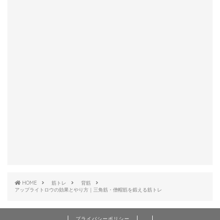
HOME
筋トレ
背筋
アップライトロウの効果とやり方｜三角筋・僧帽筋を鍛える筋トレ
プライバシーポリシー