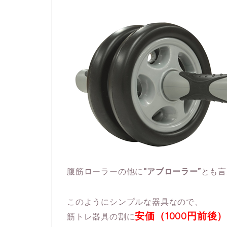
腹筋ローラーの他に
“アブローラー”
とも言
このようにシンプルな器具なので、
安価（1000円前後
筋トレ器具の割に