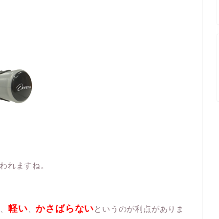
われますね。
）
軽い
かさばらない
、
、
というのが利点がありま