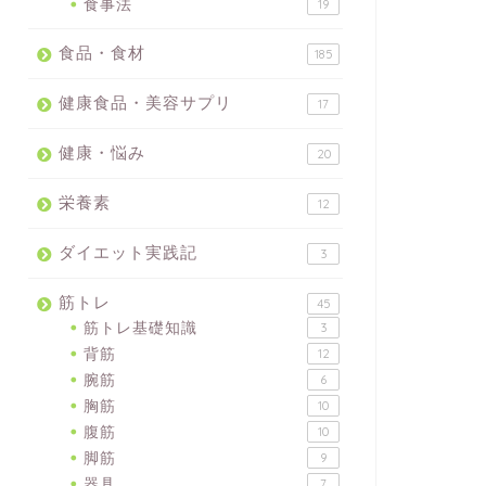
食事法
19
食品・食材
185
健康食品・美容サプリ
17
健康・悩み
20
栄養素
12
ダイエット実践記
3
筋トレ
45
筋トレ基礎知識
3
背筋
12
腕筋
6
胸筋
10
腹筋
10
脚筋
9
器具
7