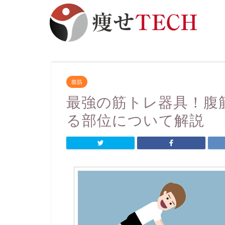
腹筋
最強の筋トレ器具！腹
る部位について解説