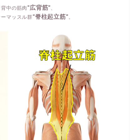
“広背筋”
る背中の筋肉
、
“脊柱起立筋”
ナーマッスル群
。