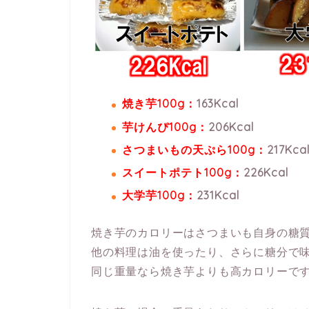
焼き芋100g：
163Kcal
芋けんぴ100g：
206Kcal
さつまいもの天ぷら100g：
217Kca
スイートポテト100g：
226Kcal
大学芋100g：
231Kcal
焼き芋のカロリーはさつまいも自身の糖
他の料理は油を使ったり、さらに糖分で
同じ重量なら焼き芋よりも高カロリーで