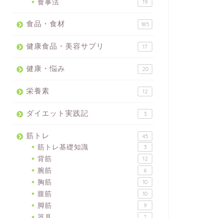
食事法
19
食品・食材
185
健康食品・美容サプリ
17
健康・悩み
20
栄養素
12
ダイエット実践記
3
筋トレ
45
筋トレ基礎知識
3
背筋
12
腕筋
6
胸筋
10
腹筋
10
脚筋
9
器具
7