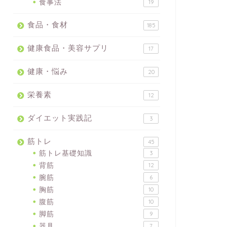
食事法
19
食品・食材
185
健康食品・美容サプリ
17
健康・悩み
20
栄養素
12
ダイエット実践記
3
筋トレ
45
筋トレ基礎知識
3
背筋
12
腕筋
6
胸筋
10
腹筋
10
脚筋
9
器具
7