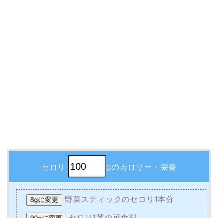
セロリ
gのカロリー・栄養
野菜スティックのセロリ1本分
8gに変更
セロリ1茎の可食部