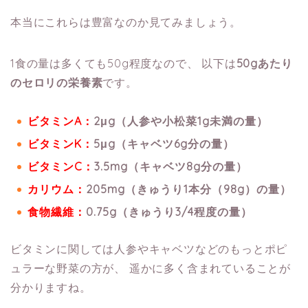
本当にこれらは豊富なのか見てみましょう。
1食の量は多くても50g程度なので、
以下は
50gあたり
のセロリの栄養素
です。
ビタミンA：
2μg（人参や小松菜1g未満の量）
ビタミンK：
5μg（キャベツ6g分の量）
ビタミンC：
3.5mg（キャベツ8g分の量）
カリウム：
205mg（きゅうり1本分（98g）の量）
食物繊維：
0.75g（きゅうり3/4程度の量）
ビタミンに関しては人参やキャベツなどのもっとポピ
ュラーな野菜の方が、
遥かに多く含まれていることが
分かりますね。