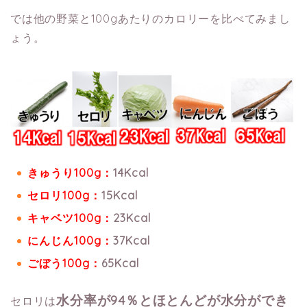
では他の野菜と100gあたりのカロリーを比べてみまし
ょう。
きゅうり100g：
14Kcal
セロリ100g：
15Kcal
キャベツ100g：
23Kcal
にんじん100g：
37Kcal
ごぼう100g：
65Kcal
水分率が94％とほとんどが水分ができ
セロリは