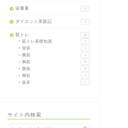
栄養素
12
ダイエット実践記
3
筋トレ
45
筋トレ基礎知識
3
背筋
12
腕筋
6
胸筋
10
腹筋
10
脚筋
9
器具
7
サイト内検索