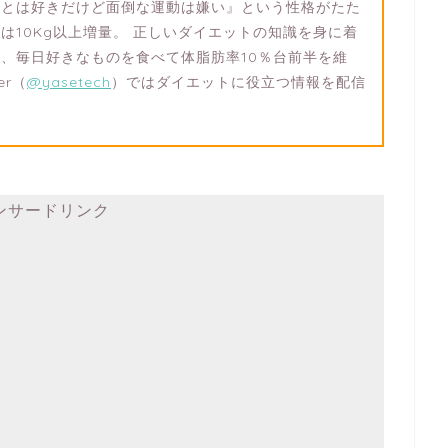
ことは好きだけど面倒な運動は嫌い』という性格がたた
は10Kg以上増量。 正しいダイエットの知識を身に着
、毎日好きなものを食べて体脂肪率10％台前半を維
er（
@yasetech
）ではダイエットに役立つ情報を配信
ンサードリンク