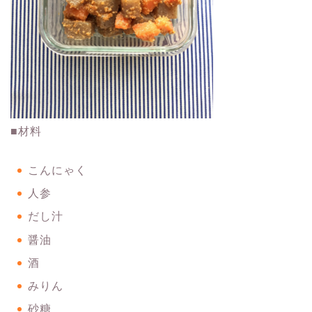
■材料
こんにゃく
人参
だし汁
醤油
酒
みりん
砂糖