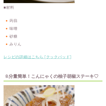
■材料
蒟蒻
味噌
砂糖
みりん
レシピの詳細はこちら [クックパッド]
8.分量簡単！こんにゃくの柚子胡椒ステーキ♡