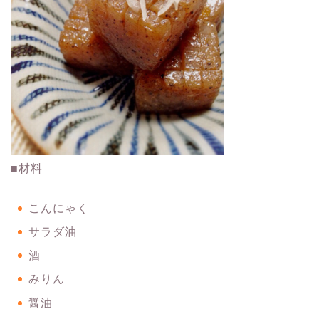
■材料
こんにゃく
サラダ油
酒
みりん
醤油