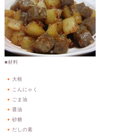
■材料
大根
こんにゃく
ごま油
醤油
砂糖
だしの素