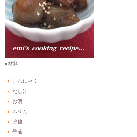
■材料
こんにゃく
だし汁
お酒
みりん
砂糖
醤油