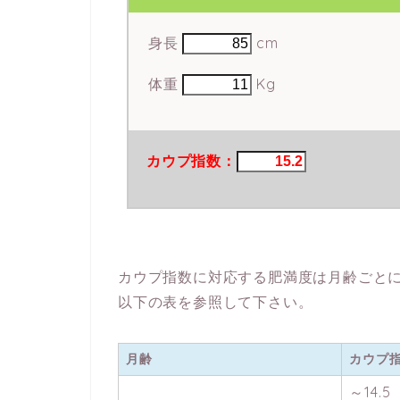
身長
cm
体重
Kg
カウプ指数：
カウプ指数に対応する肥満度は月齢ごと
以下の表を参照して下さい。
月齢
カウプ
～14.5