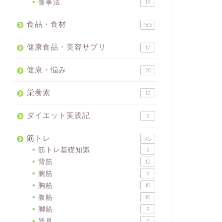
食事法
19
食品・食材
185
健康食品・美容サプリ
17
健康・悩み
20
栄養素
12
ダイエット実践記
3
筋トレ
45
筋トレ基礎知識
3
背筋
12
腕筋
6
胸筋
10
腹筋
10
脚筋
9
器具
7