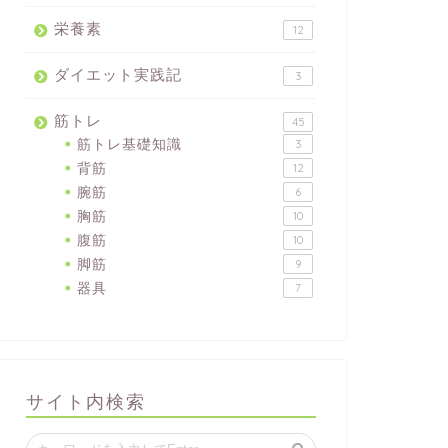
栄養素
12
ダイエット実践記
3
筋トレ
45
筋トレ基礎知識
3
背筋
12
腕筋
6
胸筋
10
腹筋
10
脚筋
9
器具
7
サイト内検索