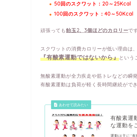
50回のスクワット：20～25Kcal
100回のスクワット：40～50Kcal
頑張っても
飴玉2、3個ほどのカロリー
で
スクワットの消費カロリーが低い理由は
『有酸素運動ではないから』
という
無酸素運動が全力疾走や筋トレなどの瞬
有酸素運動は負荷が軽く長時間継続がで
あわせて読みたい
有酸素運
な運動を
運動は主に“有