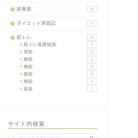
栄養素
12
ダイエット実践記
3
筋トレ
45
筋トレ基礎知識
3
背筋
12
腕筋
6
胸筋
10
腹筋
10
脚筋
9
器具
7
サイト内検索