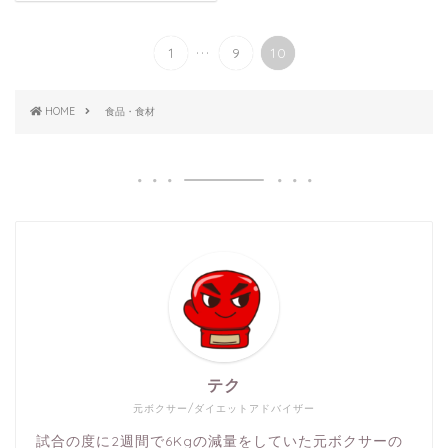
...
1
9
10
HOME
食品・食材
テク
元ボクサー/ダイエットアドバイザー
試合の度に2週間で6Kgの減量をしていた元ボクサーの