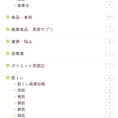
食事法
19
食品・食材
185
健康食品・美容サプリ
17
健康・悩み
20
栄養素
12
ダイエット実践記
3
筋トレ
45
筋トレ基礎知識
3
背筋
12
腕筋
6
胸筋
10
腹筋
10
脚筋
9