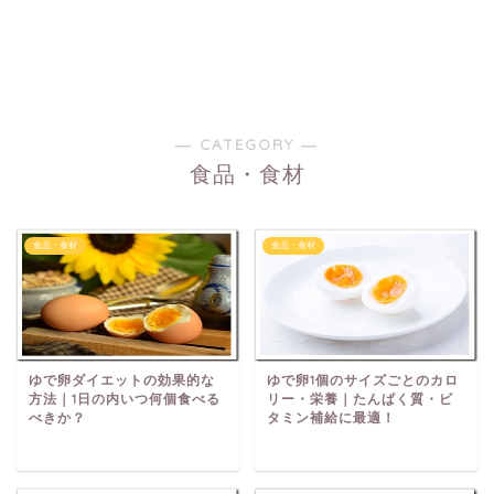
― CATEGORY ―
食品・食材
食品・食材
食品・食材
ゆで卵ダイエットの効果的な
ゆで卵1個のサイズごとのカロ
方法｜1日の内いつ何個食べる
リー・栄養｜たんぱく質・ビ
べきか？
タミン補給に最適！