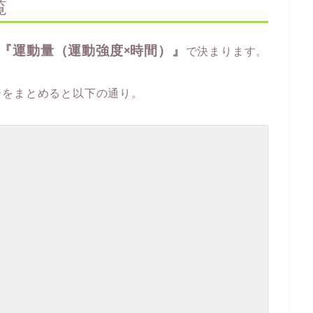
覧
『運動量（運動強度×時間）』
で決まります。
ーをまとめると以下の通り。