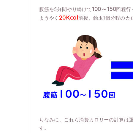
100～150
腹筋を5分間やり続けて
回程行
20Kcal
ようやく
前後、飴玉1個分程のカ
ちなみに、これら消費カロリーの計算は
す。