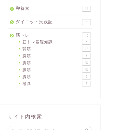
栄養素
12
ダイエット実践記
3
筋トレ
45
筋トレ基礎知識
3
背筋
12
腕筋
6
胸筋
10
腹筋
10
脚筋
9
器具
7
サイト内検索