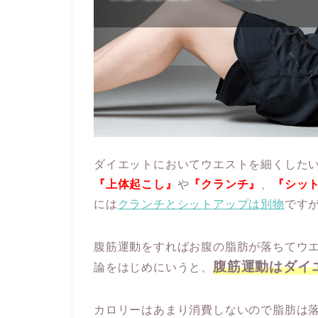
ダイエットにおいてウエストを細くした
『上体起こし』
や
『クランチ』
、
『シッ
には
クランチとシットアップは別物
です
腹筋運動をすればお腹の脂肪が落ちてウ
腹筋運動はダイ
論をはじめにいうと、
カロリーはあまり消費しないので脂肪は